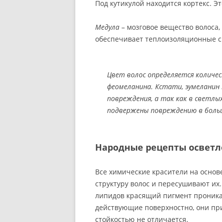
Под кутикулой находится кортекс. Э
Медула
– мозговое вещество волоса
обеспечивает теплоизоляционные с
Цвет волос определяется количе
феомеланина. Кстати, эумеланин
повреждения, а так как в светлы
подвержены повреждению в боль
Народные рецепты осветл
Все химические красители на основ
структуру волос и пересушивают их
липидов красящий пигмент проникает
действующие поверхностно, они при
стойкостью не отличается.