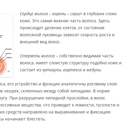
Сердце волоса – корен
ь – скрыт в глубоких слоях
кожи. Это самая важная часть волоса. Здесь
происходит деление клеток, от состояния
волосяной луковицы зависит скорость роста и
внешний вид волос.
Стержень волоса
– собственно видимая часть
волоса, имеет слоистую структуру подобно коже и
состоит из
кутикулы
,
кортекса
и
медулы
.
са, его устройство и функции аналогичны роговому слою
ов чешуек, склеенных между собой липидами. В норме
ругу. При разрушении липидной прослойки, в волос
ссивные вещества, что приводит к ломкости, тусклости и
их средств направлено на выравнивание и фиксацию
осы начинают блестеть.