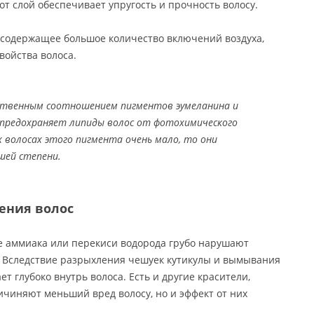
тот слой обеспечивает упругость и прочность волосу.
, содержащее большое количество включений воздуха,
войства волоса.
ственным соотношением пигментов эумеланина и
 предохраняет липиды волос от фотохимического
х волосах этого пигмента очень мало, то они
шей степени.
ения волос
е аммиака или перекиси водорода грубо нарушают
. Вследствие разрыхления чешуек кутикулы и вымывания
 глубоко внутрь волоса. Есть и другие красители,
чиняют меньший вред волосу, но и эффект от них