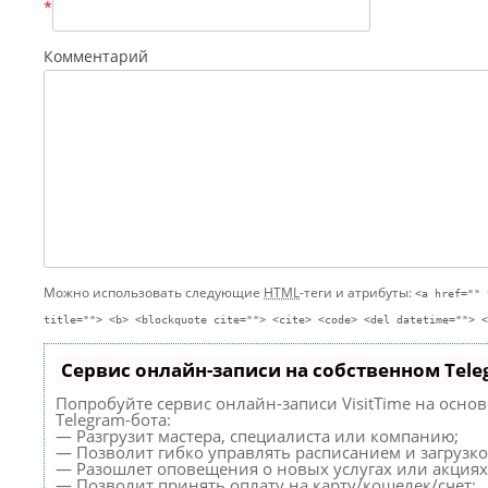
*
Комментарий
Можно использовать следующие
HTML
-теги и атрибуты:
<a href="" 
title=""> <b> <blockquote cite=""> <cite> <code> <del datetime=""> <
Сервис онлайн-записи на собственном Tele
Попробуйте сервис онлайн-записи VisitTime на осно
Telegram-бота:
— Разгрузит мастера, специалиста или компанию;
— Позволит гибко управлять расписанием и загрузко
— Разошлет оповещения о новых услугах или акциях
— Позволит принять оплату на карту/кошелек/счет;