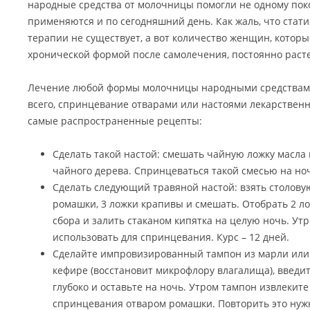
народные средства от молочницы помогли не одному по
применяются и по сегодняшний день. Как жаль, что стат
терапии не существует, а вот количество женщин, которы
хронической формой после самолечения, постоянно расте
Лечение любой формы молочницы народными средствами
всего, спринцевание отварами или настоями лекарствен
самые распространенные рецепты:
Сделать такой настой: смешать чайную ложку масла 
чайного дерева. Спринцеваться такой смесью на но
Сделать следующий травяной настой: взять столовую
ромашки, 3 ложки крапивы и смешать. Отобрать 2 л
сбора и залить стаканом кипятка на целую ночь. Ут
использовать для спринцевания. Курс – 12 дней.
Сделайте импровизированный тампон из марли или 
кефире (восстановит микрофлору влагалища), введи
глубоко и оставьте на ночь. Утром тампон извлекит
спринцевания отваром ромашки. Повторить это нуж