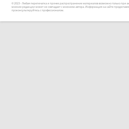
© 2023 - Любая перепечатка и прочее распространение материалов возможно только при 
мнение редакции может не совпадает с мнением автора. Информация на сайте предоставле
проконсультируйтесь с профессионалом.